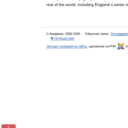
rest of the world, including England s wint
© Академик, 2000-2026
Обратная связь:
Техподдерж
👣 Путешествия
Экспорт словарей на сайты
, сделанные на PHP,
Jo
3