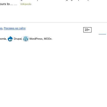
er tours to… …
Wikipedia
ка
,
Реклама на сайте
18+
omla,
Drupal,
WordPress, MODx.